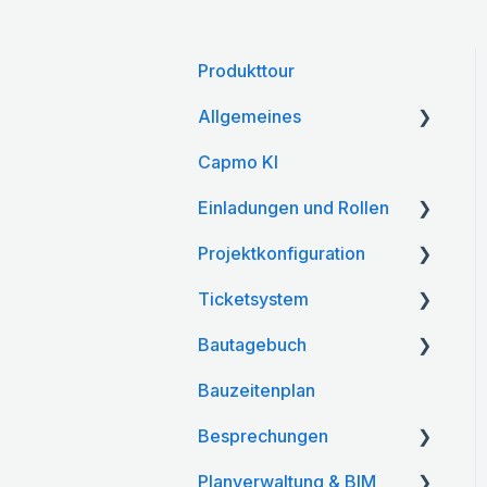
Produkttour
Allgemeines
Capmo KI
Kontoeinstellungen
Einladungen und Rollen
Projektkonfiguration
Einladungen
Ticketsystem
Projektteilnehmer &
Web App
Rollen
Bautagebuch
Mobile App
Web App
Bauzeitenplan
Mobile App
Web App
Besprechungen
Mobile App
Planverwaltung & BIM
Web App