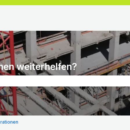
nen weiterhelfen?
chfeld leer ist.
grationen