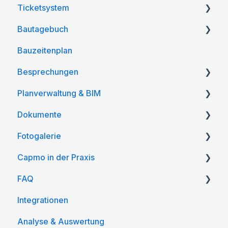
Ticketsystem
Web App
Bautagebuch
Mobile App
Web App
Bauzeitenplan
Mobile App
Web App
Besprechungen
Mobile App
Planverwaltung & BIM
Web App
Dokumente
Mobile App
Web App
Fotogalerie
Mobile App
Web App
Capmo in der Praxis
BIM
Mobile App
Web App
FAQ
Mobile App
Capmo für Fortgeschrittene
Integrationen
Antworten auf häufige Fragen
Analyse & Auswertung
Allgemeines