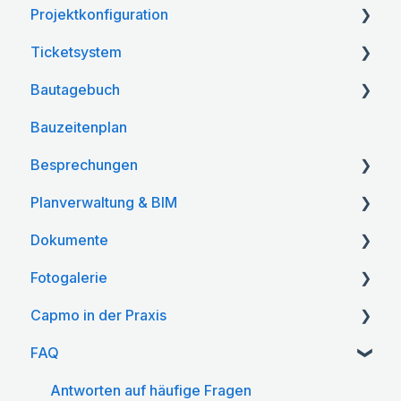
Projektkonfiguration
Einladungen
Ticketsystem
Projektteilnehmer & Rollen
Web App
Bautagebuch
Mobile App
Web App
Bauzeitenplan
Mobile App
Web App
Besprechungen
Mobile App
Planverwaltung & BIM
Web App
Dokumente
Mobile App
Web App
Fotogalerie
Mobile App
Web App
Capmo in der Praxis
BIM
Mobile App
Web App
FAQ
Mobile App
Capmo für Fortgeschrittene
Antworten auf häufige Fragen