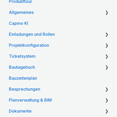
Produkttour
Allgemeines
Capmo KI
Kontoeinstellungen
Einladungen und Rollen
Projektkonfiguration
Einladungen
Ticketsystem
Projektteilnehmer & Rollen
Web App
Bautagebuch
Mobile App
Web App
Bauzeitenplan
Mobile App
Web App
Besprechungen
Mobile App
Planverwaltung & BIM
Web App
Dokumente
Mobile App
Web App